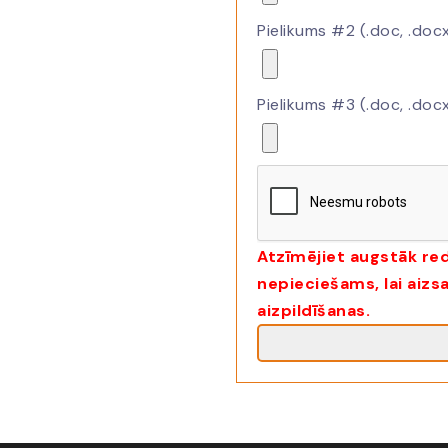
Pielikums #2 (.doc, .docx
Pielikums #3 (.doc, .docx
Atzīmējiet augstāk re
nepieciešams, lai aiz
aizpildīšanas.