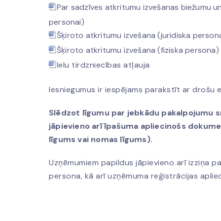
Par sadzīves atkritumu izvešanas biežumu un 
personai)
Šķiroto atkritumu izvešana (juridiska person
Šķiroto atkritumu izvešana (fiziska persona)
I
elu tirdzniecības atļauja
Iesniegumus ir iespējams parakstīt ar drošu 
Slēdzot līgumu par jebkādu pakalpojumu s
jāpievieno arī īpašuma apliecinošs dokum
līgums vai nomas līgums).
Uzņēmumiem papildus jāpievieno arī izziņa par
persona, kā arī uzņēmuma reģistrācijas apliec