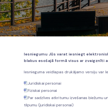
Iesniegumu Jūs varat iesniegt elektronis
blakus esošajā formā visus ar zvaigznīti 
Iesnieguma veidlapas drukājamo versiju var le
Juridiskai personai
Fiziskai personai
Par sadzīves atkritumu izvešanas biežumu u
tilpumu (juridiskai personai)