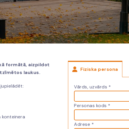
kā formātā, aizpildot
Fiziska persona
atzīmētos laukus.
jupielādēt:
Vārds, uzvārds *
Personas kods *
n konteinera
Adrese *