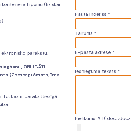
konteinera tilpumu (fiziskai
Pasta indekss *
a)
Tālrunis *
E-pasta adrese *
elektronisko parakstu.
niegšanu, OBLIGĀTI
Iesnieguma teksts *
ents
(Zemesgrāmata, īres
 to, kas ir paraksttiesīgā
ība.
Pielikums #1 (.doc, .docx