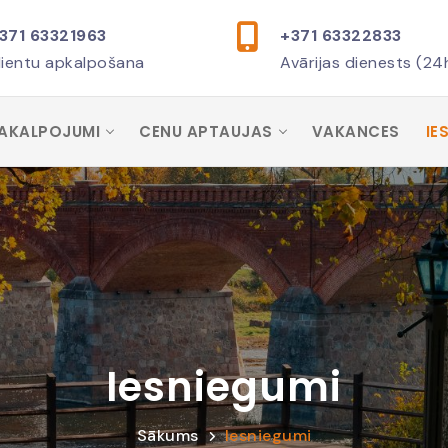
371 63321963
+371 63322833
lientu apkalpošana
Avārijas dienests (24
AKALPOJUMI
CENU APTAUJAS
VAKANCES
IE
Iesniegumi
Sākums
Iesniegumi