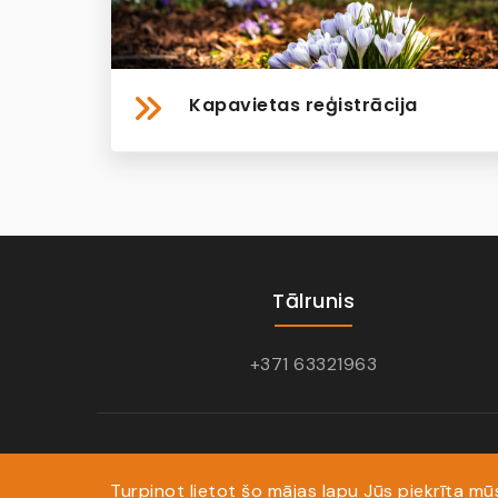
Kapavietas reģistrācija
Tālrunis
+371 63321963
Turpinot lietot šo mājas lapu Jūs piekrīta m