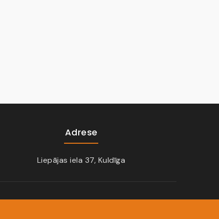
Adrese
Liepājas iela 37, Kuldīga