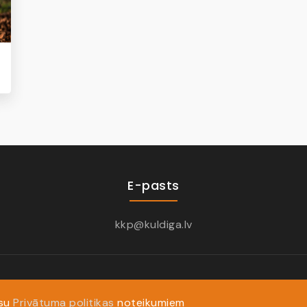
E-pasts
kkp@kuldiga.lv
ūsu
Privātuma politikas
noteikumiem