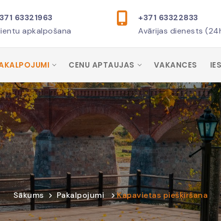
371 63321963
+371 63322833
lientu apkalpošana
Avārijas dienests (24
AKALPOJUMI
CENU APTAUJAS
VAKANCES
IE
Sākums
Pakalpojumi
Kapavietas piešķiršana