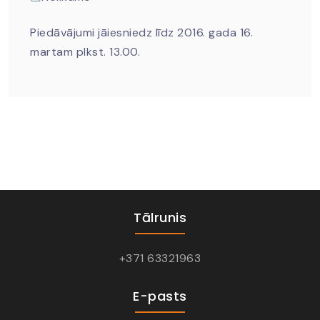
Piedāvājumi jāiesniedz līdz 2016. gada 16.
martam plkst. 13.00.
Tālrunis
+371 63321963
E-pasts