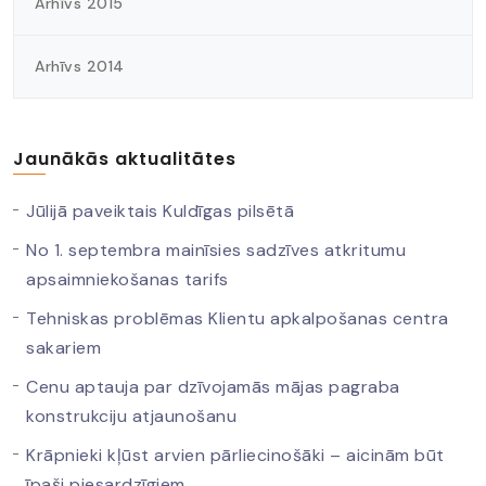
Arhīvs 2015
Arhīvs 2014
Jaunākās aktualitātes
Jūlijā paveiktais Kuldīgas pilsētā
No 1. septembra mainīsies sadzīves atkritumu
apsaimniekošanas tarifs
Tehniskas problēmas Klientu apkalpošanas centra
sakariem
Cenu aptauja par dzīvojamās mājas pagraba
konstrukciju atjaunošanu
Krāpnieki kļūst arvien pārliecinošāki – aicinām būt
īpaši piesardzīgiem