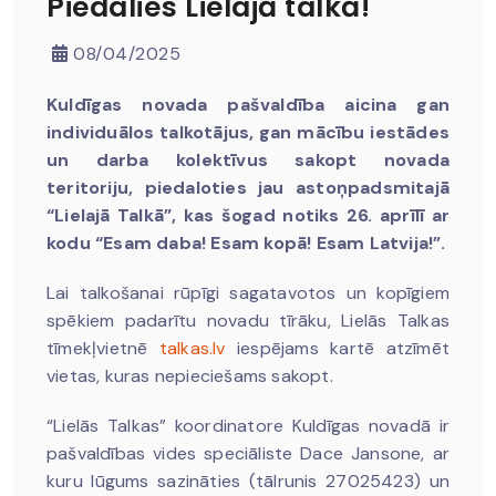
Piedalies Lielajā talkā!
08/04/2025
Kuldīgas novada pašvaldība aicina gan
individuālos talkotājus, gan mācību iestādes
un darba kolektīvus sakopt novada
teritoriju, piedaloties jau astoņpadsmitajā
“Lielajā Talkā”, kas šogad notiks 26. aprīlī ar
kodu “Esam daba! Esam kopā! Esam Latvija!”.
Lai talkošanai rūpīgi sagatavotos un kopīgiem
spēkiem padarītu novadu tīrāku, Lielās Talkas
tīmekļvietnē
talkas.lv
iespējams kartē atzīmēt
vietas, kuras nepieciešams sakopt.
“Lielās Talkas” koordinatore Kuldīgas novadā ir
pašvaldības vides speciāliste Dace Jansone, ar
kuru lūgums sazināties (tālrunis 27025423) un