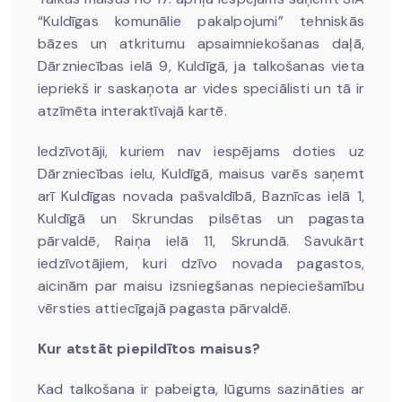
“Kuldīgas komunālie pakalpojumi” tehniskās
bāzes un atkritumu apsaimniekošanas daļā,
Dārzniecības ielā 9, Kuldīgā, ja talkošanas vieta
iepriekš ir saskaņota ar vides speciālisti un tā ir
atzīmēta interaktīvajā kartē.
Iedzīvotāji, kuriem nav iespējams doties uz
Dārzniecības ielu, Kuldīgā, maisus varēs saņemt
arī Kuldīgas novada pašvaldībā, Baznīcas ielā 1,
Kuldīgā un Skrundas pilsētas un pagasta
pārvaldē, Raiņa ielā 11, Skrundā. Savukārt
iedzīvotājiem, kuri dzīvo novada pagastos,
aicinām par maisu izsniegšanas nepieciešamību
vērsties attiecīgajā pagasta pārvaldē.
Kur atstāt piepildītos maisus?
Kad talkošana ir pabeigta, lūgums sazināties ar