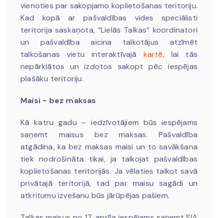
vienoties par sakopjamo koplietošanas teritoriju.
Kad kopā ar pašvaldības vides speciālisti
teritorija saskaņota, “Lielās Talkas” koordinatori
un pašvaldība aicina talkotājus atzīmēt
talkošanas vietu interaktīvajā
kartē
, lai tās
nepārklātos un izdotos sakopt pēc iespējas
plašāku teritoriju.
Maisi - bez maksas
Kā katru gadu – iedzīvotājiem būs iespējams
saņemt maisus bez maksas. Pašvaldība
atgādina, ka bez maksas maisi un to savākšana
tiek nodrošināta tikai, ja talkojat pašvaldības
koplietošanas teritorijās. Ja vēlaties talkot savā
privātajā teritorijā, tad par maisu sagādi un
atkritumu izvešanu būs jārūpējas pašiem.
Talkas maisus no 17. aprīļa iespējams saņemt SIA