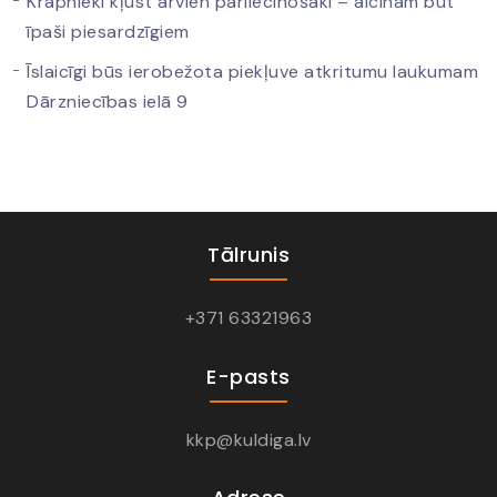
Krāpnieki kļūst arvien pārliecinošāki – aicinām būt
īpaši piesardzīgiem
Īslaicīgi būs ierobežota piekļuve atkritumu laukumam
Dārzniecības ielā 9
Tālrunis
+371 63321963
E-pasts
kkp@kuldiga.lv