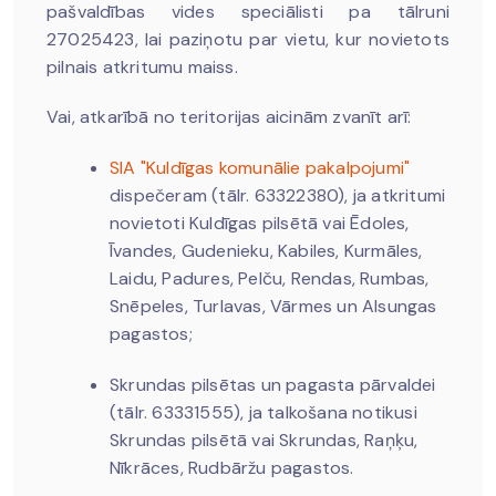
pašvaldības vides speciālisti pa tālruni
27025423, lai paziņotu par vietu, kur novietots
pilnais atkritumu maiss.
Vai, atkarībā no teritorijas aicinām zvanīt arī:
SIA "Kuldīgas komunālie pakalpojumi"
dispečeram (tālr. 63322380), ja atkritumi
novietoti Kuldīgas pilsētā vai Ēdoles,
Īvandes, Gudenieku, Kabiles, Kurmāles,
Laidu, Padures, Pelču, Rendas, Rumbas,
Snēpeles, Turlavas, Vārmes un Alsungas
pagastos;
Skrundas pilsētas un pagasta pārvaldei
(tālr. 63331555), ja talkošana notikusi
Skrundas pilsētā vai Skrundas, Raņķu,
Nīkrāces, Rudbāržu pagastos.