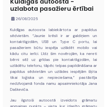
Kuldīgas autoosta -
uzlabota pasažieru ērtībai
26/08/2025
Kuldīgas autoosta labiekārtota ar papildus
sēdvietām. “Jaunie krēsli ir ar galdiņiem un
kontaktligzdām, USB un Type C portu, lai
pasažieriem būtu iespēja uzlādēt mobilo vai
kādu citu ierīci. Līdz šim novērojām, ka nereti
bērni sēž uz grīdas pie kontaktligzdām, lai
uzlādētu telefonu, tāpēc telpas papildināšana ar
papildus sēdvietām un uzlādes iespējām šķita
tikai loģiska un nepieciešama,” pastāstīja
nedzīvojamā fonda namu apsaimniekotāja Jana
Daškeviča.
Jau ilgstoši autoostā izveidots g
rāmatu
apmaiņas punkts – vieta, kur izlasīto grāmatu