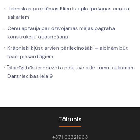
Tehniskas problēmas Klientu apkalpošanas centra
sakariem
Cenu aptauja par dzīvojamās mājas pagraba
konstrukciju atjaunošanu
Krāpnieki kļūst arvien pārliecinošāki – aicinām būt
īpaši piesardzīgiem
Īslaicīgi būs ierobežota piekļuve atkritumu laukumam
Dārzniecības ielā 9
Tālrunis
+371 63321963