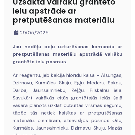
Uzsākta vairāku grantēto
ielu apstrāde ar
pretputēšanas materiālu
29/05/2025
Jau nedēļu ceļu uzturēšanas komanda ar
pretputēšanas materiālu apstrādā vairāku
grantēto ielu posmus.
Ar reaģentu, jeb kalcija hlorīdu kaisa – Alsungas,
Dzirnavu, Kurmāles, Skuju, Egļu, Mederu, Sakņu,
Darba, Jaunsaimnieku, Zeļģu, Pilskalnu ielā.
Savukārt vairākās citās grantētajās ielās šajā
vasarā plānots uzklāt dubultās virsmas segumu,
tāpēc tās netiek kaisītas ar pretputēšanas
materiālu, piemēram, atsevišķos posmos Ošu,
Kurmāles, Jaunsaimnieku, Dzirnavu, Skuju, Mazās