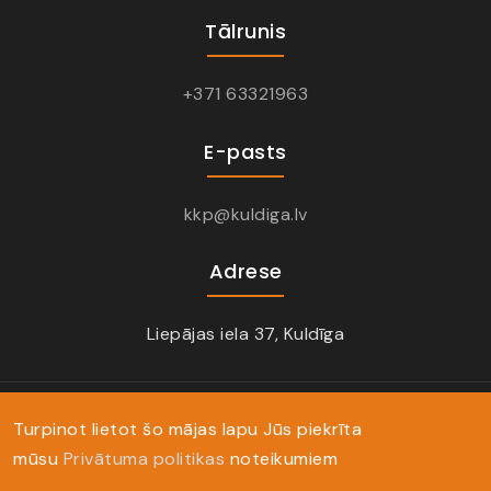
Tālrunis
+371 63321963
E-pasts
kkp@kuldiga.lv
Adrese
Liepājas iela 37, Kuldīga
Turpinot lietot šo mājas lapu Jūs piekrīta
mūsu
Privātuma politikas
noteikumiem