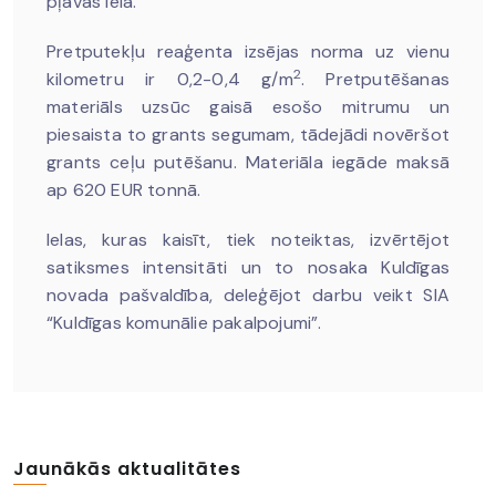
pļavas ielā.
Pretputekļu reaģenta izsējas norma uz vienu
2
kilometru ir 0,2-0,4 g/m
. Pretputēšanas
materiāls uzsūc gaisā esošo mitrumu un
piesaista to grants segumam, tādejādi novēršot
grants ceļu putēšanu. Materiāla iegāde maksā
ap 620 EUR tonnā.
Ielas, kuras kaisīt, tiek noteiktas, izvērtējot
satiksmes intensitāti un to nosaka Kuldīgas
novada pašvaldība, deleģējot darbu veikt SIA
“Kuldīgas komunālie pakalpojumi”.
Jaunākās aktualitātes