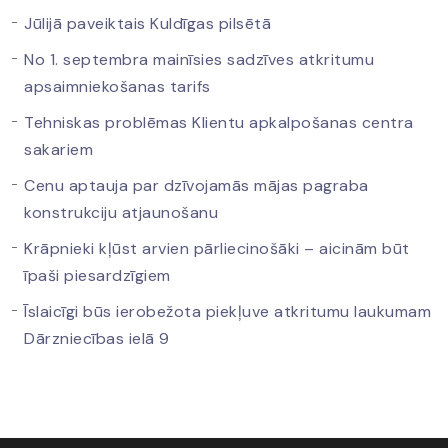
Jūlijā paveiktais Kuldīgas pilsētā
No 1. septembra mainīsies sadzīves atkritumu
apsaimniekošanas tarifs
Tehniskas problēmas Klientu apkalpošanas centra
sakariem
Cenu aptauja par dzīvojamās mājas pagraba
konstrukciju atjaunošanu
Krāpnieki kļūst arvien pārliecinošāki – aicinām būt
īpaši piesardzīgiem
Īslaicīgi būs ierobežota piekļuve atkritumu laukumam
Dārzniecības ielā 9