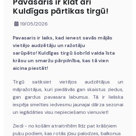
Pavasaris ir klāt arī
Kuldīgas pārtikas tirgū!
19/05/2026
Pavasaris ir laiks, kad ienest savās mājās
vietējo audzētāju un ražotāju
sarūpēto!
Kuldīgas tirgū šobrīd valda īsta
krāsu un smaržu pārpilnība, kas tā vien
aicina piestāt!
Tirgū satiksiet vietējos audzētājus un
mājražotājus, kuri piedāvās gan skaistus ziedus,
gan gardus pavasara labumus. Tā ir lieliska
iespēja smelties iedvesmu jaunajai dārza sezonai
un iegādāties visu nepieciešamo vienuviet!
Ziedi - no košām atraitnītēm līdz pat krāšņiem
puķu podiem, kas rotās jūsu palodzes, balkonus