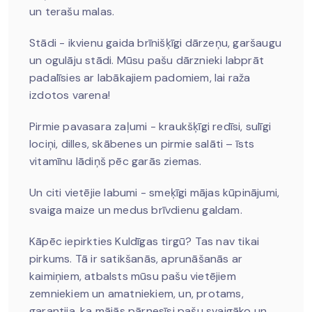
un terašu malas.
Stādi - ikvienu gaida brīnišķīgi dārzeņu, garšaugu
un ogulāju stādi. Mūsu pašu dārznieki labprāt
padalīsies ar labākajiem padomiem, lai raža
izdotos varena!
Pirmie pavasara zaļumi - kraukšķīgi redīsi, sulīgi
lociņi, dilles, skābenes un pirmie salāti – īsts
vitamīnu lādiņš pēc garās ziemas.
Un citi vietējie labumi - smeķīgi mājas kūpinājumi,
svaiga maize un medus brīvdienu galdam.
​Kāpēc iepirkties Kuldīgas tirgū? Tas nav tikai
pirkums. Tā ir satikšanās, aprunāšanās ar
kaimiņiem, atbalsts mūsu pašu vietējiem
zemniekiem un amatniekiem, un, protams,
garantija, ka mājās pārnesīsi pašu svaigāko un