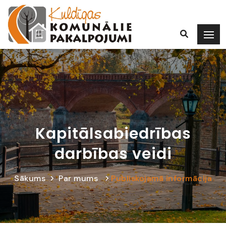
Kapitālsabiedrības
darbības veidi
Sākums
Par mums
Publiskojamā informācija