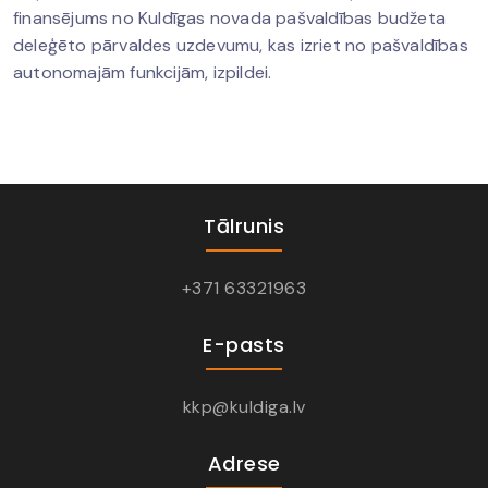
finansējums no Kuldīgas novada pašvaldības budžeta
deleģēto pārvaldes uzdevumu, kas izriet no pašvaldības
autonomajām funkcijām, izpildei.
Tālrunis
+371 63321963
E-pasts
kkp@kuldiga.lv
Adrese